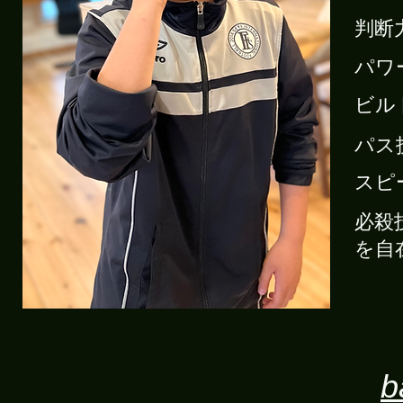
​判断
​パワ
​ビ
​パス
​ス
​必
を自
​